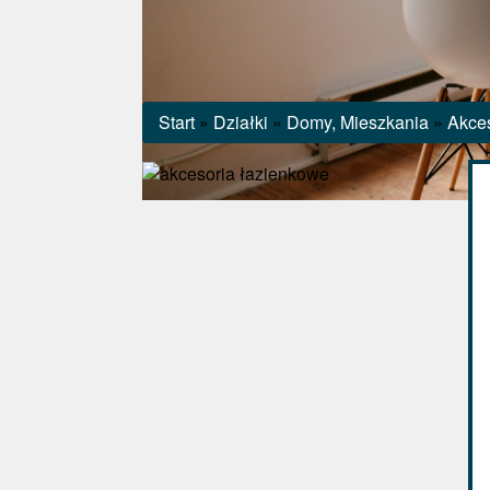
Start
»
Działki
»
Domy, Mieszkania
»
Akce