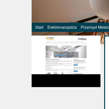
Start
»
Elektronarzędzia
»
Przemysł Metal