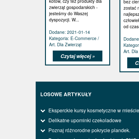
kotów, czy też produkty dla
bez cie
zwierząt gospodarskich -
zostać 
jesteśmy do Waszej
najleps
dyspozycji. W...
człowie
od czas
Dodane: 2021-01-14
Kategoria: E-Commerce /
Dodane
Art. Dla Zwierząt
Kategor
Art. Dla
Czytaj więcej »
C
LOSOWE ARTYKUŁY
Eksperckie kursy kosmetyczne w mieści
Delikatne upominki czekoladowe
Poznaj różnorodne pokrycie plandek.