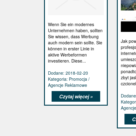
Wenn Sie ein modernes
Unternehmen haben, sollten
Sie wissen, dass Werbung
Jak pow
auch modern sein sollte. Sie
profesj
können in erster Linie in
interne
aktive Werbeformen
umieszc
investieren. Diese...
niepowi
ponadto
Dodane: 2018-02-20
zbyt jas
Kategoria: Promocja /
czcionek
Agencje Reklamowe
Dodane
Czytaj więcej »
Kategor
Agencj
C