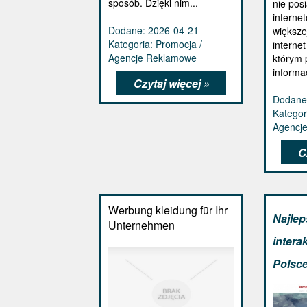
sposób. Dzięki nim...
nie pos
interne
Dodane: 2026-04-21
większe
Kategoria: Promocja /
internet
Agencje Reklamowe
którym 
informac
Czytaj więcej »
Dodane
Kategor
Agencj
C
Werbung kleidung für Ihr
Najlep
Unternehmen
intera
Polsce