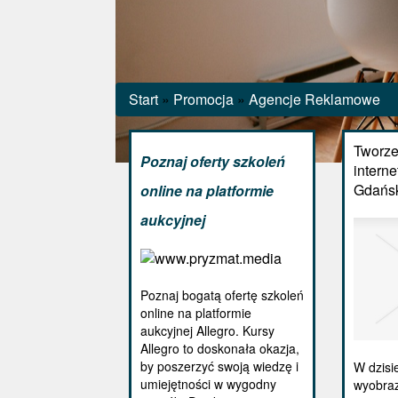
Start
»
Promocja
»
Agencje Reklamowe
Tworze
Poznaj oferty szkoleń
intern
Gdańs
online na platformie
aukcyjnej
Poznaj bogatą ofertę szkoleń
online na platformie
aukcyjnej Allegro. Kursy
Allegro to doskonała okazja,
by poszerzyć swoją wiedzę i
W dzisi
umiejętności w wygodny
wyobraz