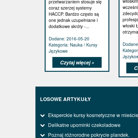
włoskim?
przetwarzaniem stosuje się
wcześni
coraz szerzej systemy
zdecydo
HACCP. Bardzo często są
profesj
one jednak uzupełniane i
włoski 
dodatkowe skróty -...
otrzyma
Dodane: 2016-05-20
Dodane
Kategoria: Nauka / Kursy
Kategor
Językowe
Języko
Czytaj więcej »
C
LOSOWE ARTYKUŁY
Eksperckie kursy kosmetyczne w mieści
Delikatne upominki czekoladowe
Poznaj różnorodne pokrycie plandek.