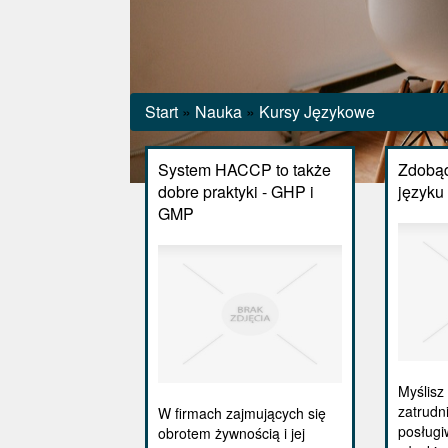
Start
»
Nauka
»
Kursy Językowe
System HACCP to także
Zdobąd
dobre praktyki - GHP i
języku
GMP
Myślisz
zatrudn
W firmach zajmujących się
posługi
obrotem żywnością i jej