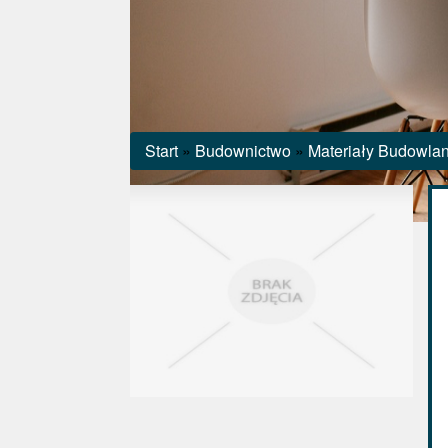
Start
»
Budownictwo
»
Materiały Budowla