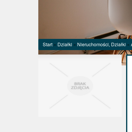
Start
»
Działki
»
Nieruchomości, Działki
»