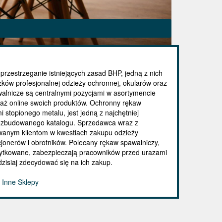
 przestrzeganie istniejących zasad BHP, jedną z nich
ków profesjonalnej odzieży ochronnej, okularów oraz
walnicze są centralnymi pozycjami w asortymencie
aż online swoich produktów. Ochronny rękaw
 stopionego metalu, jest jedną z najchętniej
 rozbudowanego katalogu. Sprzedawca wraz z
wanym klientom w kwestiach zakupu odzieży
jonerów i obrotników. Polecany rękaw spawalniczy,
żytkowane, zabezpieczają pracowników przed urazami
dzisiaj zdecydować się na ich zakup.
 Inne Sklepy