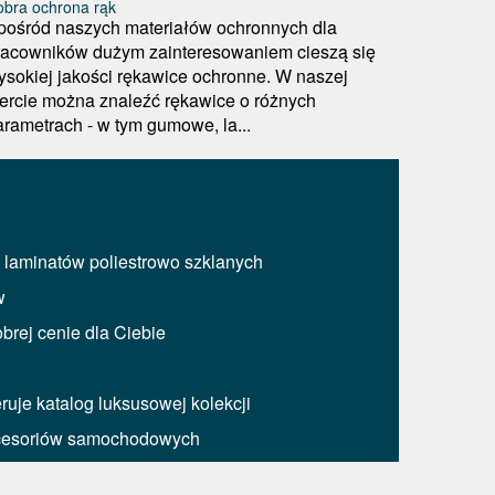
bra ochrona rąk
pośród naszych materiałów ochronnych dla
racowników dużym zainteresowaniem cieszą się
ysokiej jakości rękawice ochronne. W naszej
fercie można znaleźć rękawice o różnych
arametrach - w tym gumowe, la...
z laminatów poliestrowo szklanych
w
brej cenie dla Ciebie
ruje katalog luksusowej kolekcji
kcesoriów samochodowych