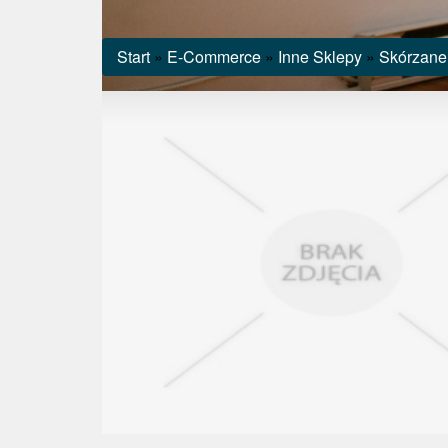
Start
»
E-Commerce
»
Inne Sklepy
»
Skórzane