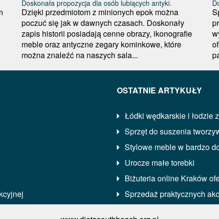
Doskonała propozycja dla osób lubiących antyki.
Do
m
Dzięki przedmiotom z minionych epok można
S
poczuć się jak w dawnych czasach. Doskonały
p
zapis historii posiadają cenne obrazy, ikonografie
w
meble oraz antyczne zegary kominkowe, które
o
można znaleźć na naszych sala...
p
OSTATNIE ARTYKUŁY
Łódki wędkarskie i łodzie 
Sprzęt do suszenia tworzy
Stylowe meble w bardzo do
Urocze małe torebki
Biżuteria online Kraków ofe
kcyjnej
Sprzedaż praktycznych a