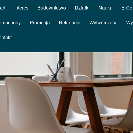
art
Interes
Budownictwo
Działki
Nauka
E-Co
amochody
Promocja
Rekreacja
Wytwórczość
Wy
ontakt