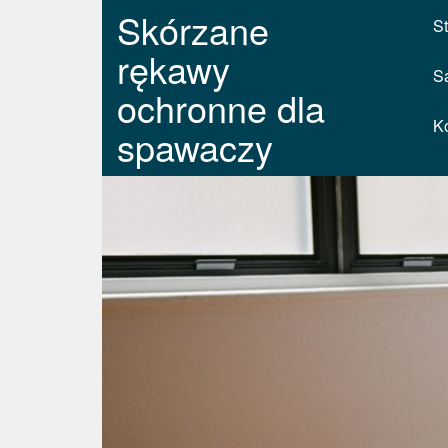
Skórzane
St
rękawy
S
ochronne dla
K
spawaczy