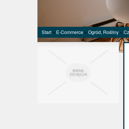
Start
»
E-Commerce
»
Ogród, Rośliny
»
Cz