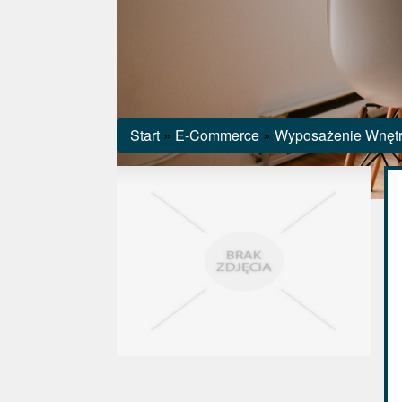
Start
»
E-Commerce
»
Wyposażenie Wnęt