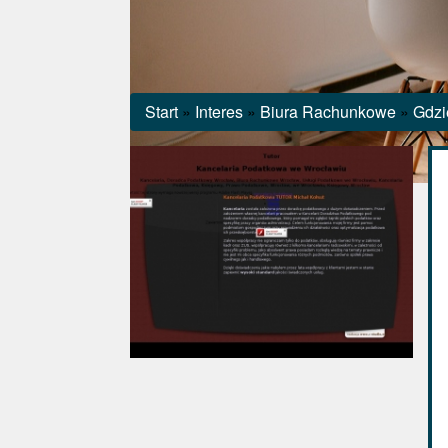
Start
»
Interes
»
Biura Rachunkowe
»
Gdzi