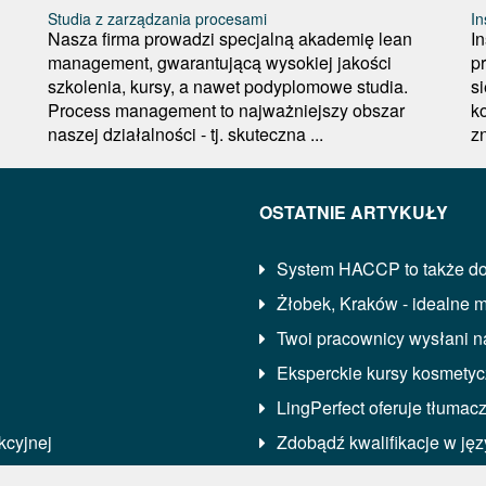
Studia z zarządzania procesami
In
Nasza firma prowadzi specjalną akademię lean
I
management, gwarantującą wysokiej jakości
p
szkolenia, kursy, a nawet podyplomowe studia.
s
Process management to najważniejszy obszar
ko
naszej działalności - tj. skuteczna ...
zn
OSTATNIE ARTYKUŁY
System HACCP to także do
Żłobek, Kraków - idealne 
Twoi pracownicy wysłani n
Eksperckie kursy kosmetyc
LingPerfect oferuje tłuma
kcyjnej
Zdobądź kwalifikacje w ję