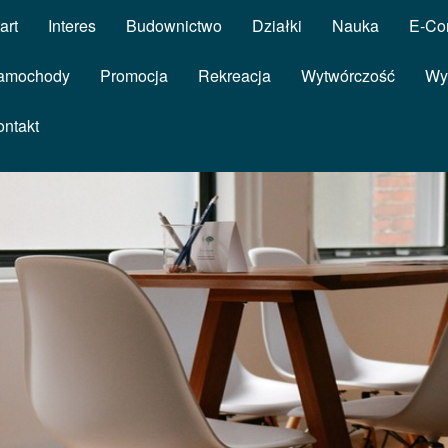
art
Interes
Budownictwo
Działki
Nauka
E-Co
amochody
Promocja
Rekreacja
Wytwórczość
Wy
ontakt