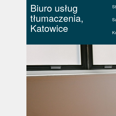
Biuro usług
St
tłumaczenia,
S
Katowice
K