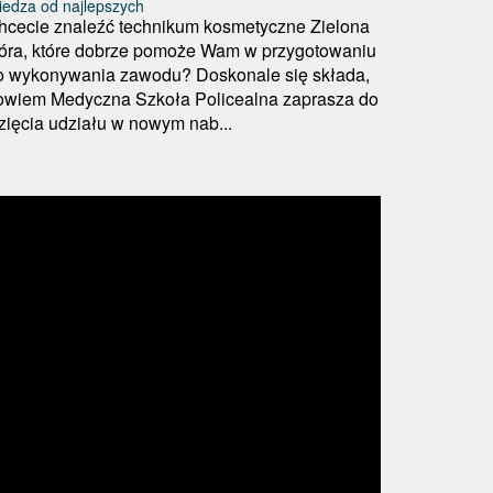
edza od najlepszych
hcecie znaleźć technikum kosmetyczne Zielona
óra, które dobrze pomoże Wam w przygotowaniu
o wykonywania zawodu? Doskonale się składa,
owiem Medyczna Szkoła Policealna zaprasza do
zięcia udziału w nowym nab...