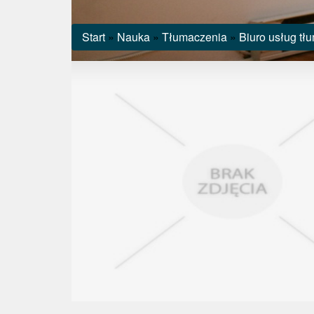
Start
»
Nauka
»
Tłumaczenia
»
Biuro usług tł