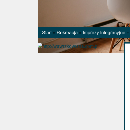
Start
»
Rekreacja
»
Imprezy Integracyjne