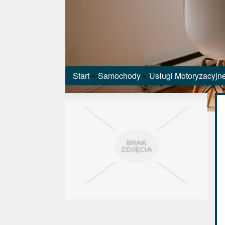
Start
»
Samochody
»
Usługi Motoryzacyjn