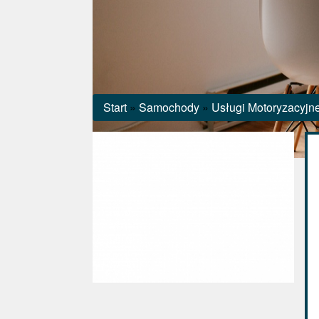
Start
»
Samochody
»
Usługi Motoryzacyjn