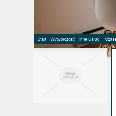
Start
»
Wytwórczość
»
Inne Usługi
»
Czase