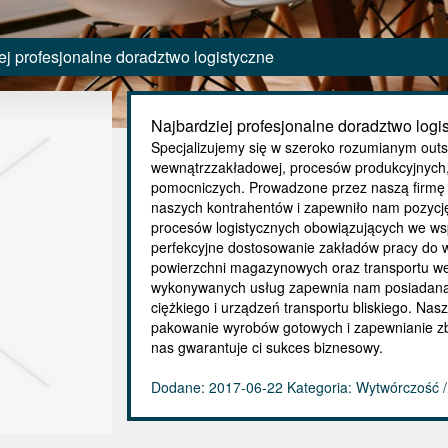
ej profesjonalne doradztwo logistyczne
Najbardziej profesjonalne doradztwo logi
Specjalizujemy się w szeroko rozumianym outs
wewnątrzzakładowej, procesów produkcyjnych, 
pomocniczych. Prowadzone przez naszą firmę 
naszych kontrahentów i zapewniło nam pozycj
procesów logistycznych obowiązujących we w
perfekcyjne dostosowanie zakładów pracy do 
powierzchni magazynowych oraz transportu w
wykonywanych usług zapewnia nam posiadana 
ciężkiego i urządzeń transportu bliskiego. Nas
pakowanie wyrobów gotowych i zapewnianie zb
nas gwarantuje ci sukces biznesowy.
Dodane: 2017-06-22
Kategoria: Wytwórczość /