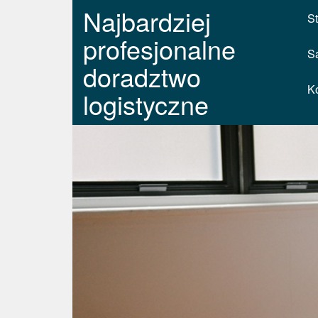
Najbardziej
St
profesjonalne
S
doradztwo
K
logistyczne