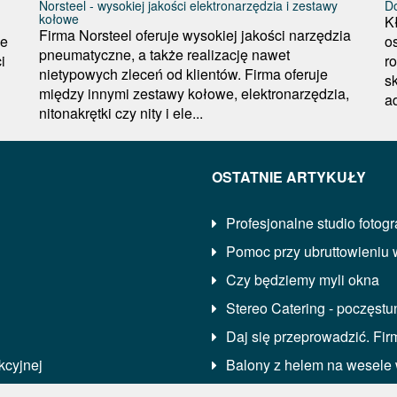
h
Norsteel - wysokiej jakości elektronarzędzia i zestawy
D
kołowe
K
Firma Norsteel oferuje wysokiej jakości narzędzia
ie
o
pneumatyczne, a także realizację nawet
i
r
nietypowych zleceń od klientów. Firma oferuje
sk
między innymi zestawy kołowe, elektronarzędzia,
a
nitonakrętki czy nity i ele...
OSTATNIE ARTYKUŁY
Profesjonalne studio fotogr
Pomoc przy ubruttowieniu
Czy będziemy myli okna
Stereo Catering - poczęst
Daj się przeprowadzić. Fi
kcyjnej
Balony z helem na wesele 