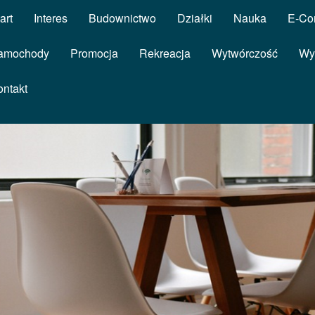
art
Interes
Budownictwo
Działki
Nauka
E-Co
amochody
Promocja
Rekreacja
Wytwórczość
Wy
ontakt