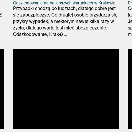
Odszkodowanie na najlepszych warunkach w Krakowie
P
Przypadki chodzą po ludziach, dlatego dobre jest
O
Z
się zabezpieczyć. Co drugiej osobie przydarza się
j
przykry wypadek, a niektórym nawet kilka razy w
J
życiu, dlatego warto jest mieć ubezpieczenie.
s
Odszkodowanie, Krak�...
m