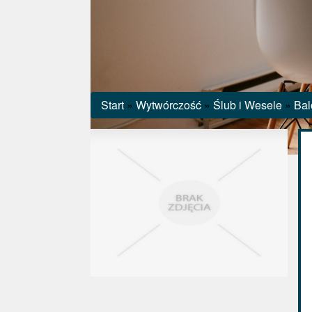
Start
»
Wytwórczość
»
Ślub i Wesele
»
Bal