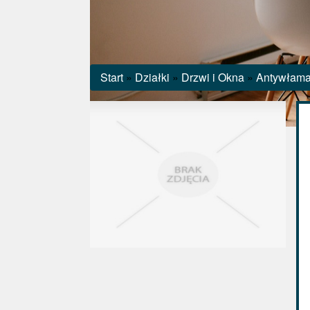
Start
»
Działki
»
Drzwi i Okna
»
Antywłama