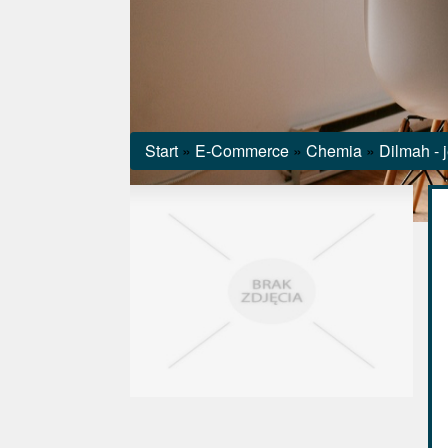
Start
»
E-Commerce
»
Chemia
»
Dilmah - 