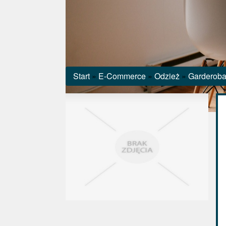
Start
»
E-Commerce
»
Odzież
»
Garderoba