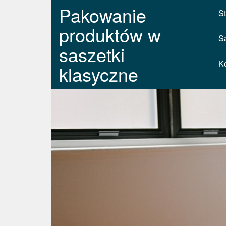
Pakowanie
St
produktów w
S
saszetki
K
klasyczne