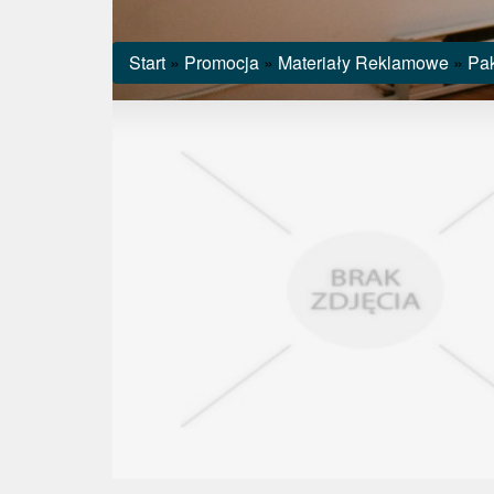
Start
»
Promocja
»
Materiały Reklamowe
»
Pak