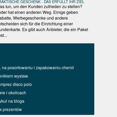
RAKTISCHE GESCHENK - DAS ERFÜLLT IHR ZIEL
as tun, um den Kunden zufrieden zu stellen?
eder hat einen anderen Weg. Einige geben
abatte, Werbegeschenke und andere
tscheiden sich für die Einrichtung einer
undenkarte. Es gibt auch Anbieter, die ein Paket
st...
. na posortowaniu i zapakowaniu chemii
nnikiem wystaw.
imprez disco polo
ie i okolicach
ykuł na bloga
a prezentów