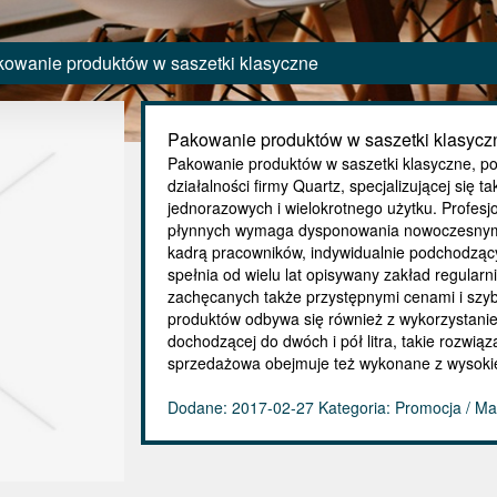
owanie produktów w saszetki klasyczne
Pakowanie produktów w saszetki klasycz
Pakowanie produktów w saszetki klasyczne, po
działalności firmy Quartz, specjalizującej się
jednorazowych i wielokrotnego użytku. Profes
płynnych wymaga dysponowania nowoczesnym
kadrą pracowników, indywidualnie podchodzący
spełnia od wielu lat opisywany zakład regularn
zachęcanych także przystępnymi cenami i szyb
produktów odbywa się również z wykorzystan
dochodzącej do dwóch i pół litra, takie rozwią
sprzedażowa obejmuje też wykonane z wysokiej
Dodane: 2017-02-27
Kategoria: Promocja / M