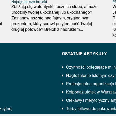
Najpiękniejsze breloki
P
Zbliżają się walentynki, rocznica ślubu, a może
W
urodziny twojej ukochanej lub ukochanego?
J
Zastanawiasz się nad fajnym, oryginalnym
R
at
prezentem, który sprawi przyjemność Twojej
en
drugiej połówce? Brelok z nadrukiem...
K
ko
OSTATNIE ARTYKUŁY
Czynności polegające m.in
Nagłośnienie istotnym czy
Profesjonalna organizacja 
Kolportaż ulotek w Warszaw
Ciekawy i merytoryczny art
kcyjnej
Torby foliowe do pakowani