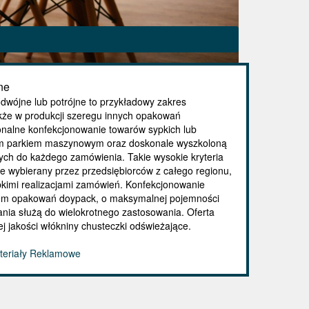
ne
dwójne lub potrójne to przykładowy zakres
 także w produkcji szeregu innych opakowań
jonalne konfekcjonowanie towarów sypkich lub
 parkiem maszynowym oraz doskonale wyszkoloną
ch do każdego zamówienia. Takie wysokie kryteria
ie wybierany przez przedsiębiorców z całego regionu,
kimi realizacjami zamówień. Konfekcjonowanie
iem opakowań doypack, o maksymalnej pojemności
zania służą do wielokrotnego zastosowania. Oferta
 jakości włókniny chusteczki odświeżające.
ateriały Reklamowe