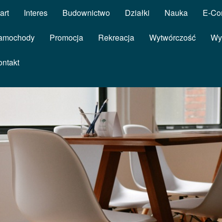
art
Interes
Budownictwo
Działki
Nauka
E-Co
amochody
Promocja
Rekreacja
Wytwórczość
Wy
ontakt