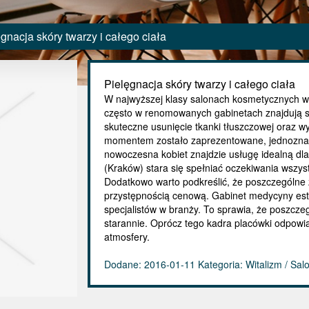
gnacja skóry twarzy i całego ciała
Pielęgnacja skóry twarzy i całego ciała
W najwyższej klasy salonach kosmetycznych wy
często w renomowanych gabinetach znajdują si
skuteczne usunięcie tkanki tłuszczowej oraz w
momentem zostało zaprezentowane, jednoznac
nowoczesna kobiet znajdzie usługę idealną dl
(Kraków) stara się spełniać oczekiwania wszys
Dodatkowo warto podkreślić, że poszczególne 
przystępnością cenową. Gabinet medycyny este
specjalistów w branży. To sprawia, że poszcz
starannie. Oprócz tego kadra placówki odpowi
atmosfery.
Dodane: 2016-01-11
Kategoria: Witalizm / Sa