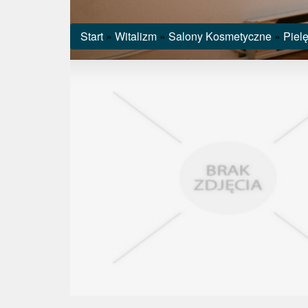
Start
»
Witalizm
»
Salony Kosmetyczne
»
Pielę