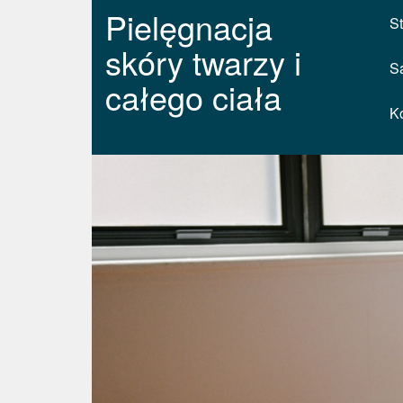
Pielęgnacja
St
skóry twarzy i
S
całego ciała
K