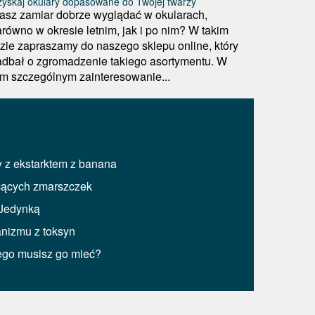
yskaj okulary dopasowane do Twojej twarzy
asz zamiar dobrze wyglądać w okularach,
arówno w okresie letnim, jak i po nim? W takim
azie zapraszamy do naszego sklepu online, który
adbał o zgromadzenie takiego asortymentu. W
im szczególnym zainteresowanie...
y z ekstarktem z banana
cących zmarszczek
 Jedynką
anizmu z toksyn
ego musisz go mieć?