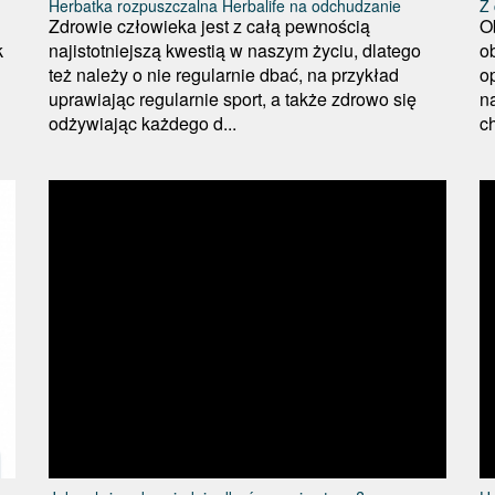
Herbatka rozpuszczalna Herbalife na odchudzanie
Z 
Zdrowie człowieka jest z całą pewnością
O
k
najistotniejszą kwestią w naszym życiu, dlatego
o
też należy o nie regularnie dbać, na przykład
o
uprawiając regularnie sport, a także zdrowo się
na
odżywiając każdego d...
c