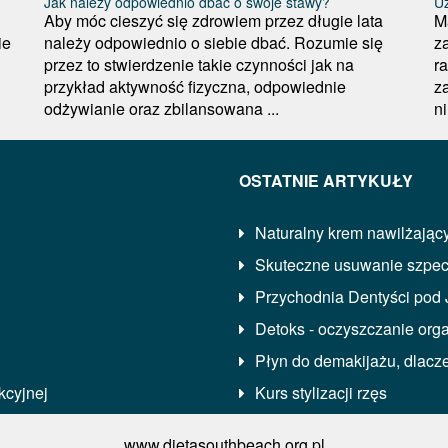
Jak należy odpowiednio dbać o swoje stawy?
Uz
Aby móc cieszyć się zdrowiem przez długie lata
M
ie
należy odpowiednio o siebie dbać. Rozumie się
z
przez to stwierdzenie takie czynności jak na
r
przykład aktywność fizyczna, odpowiednie
z
odżywianie oraz zbilansowana ...
n
OSTATNIE ARTYKUŁY
Naturalny krem nawilżając
Skuteczne usuwanie szpe
Przychodnia Dentyści pod
Detoks - oczyszczanie org
Płyn do demakijażu, dlacz
kcyjnej
Kurs stylizacji rzęs
www.dietasouthbeach.org.pl