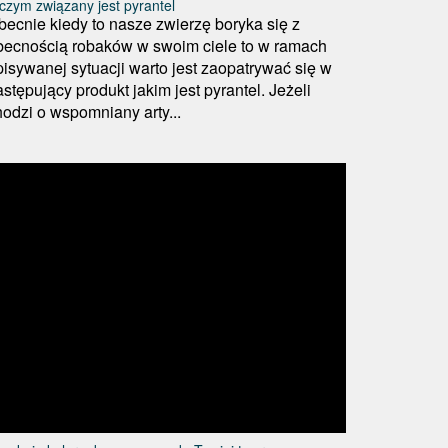
czym związany jest pyrantel
becnie kiedy to nasze zwierzę boryka się z
becnością robaków w swoim ciele to w ramach
pisywanej sytuacji warto jest zaopatrywać się w
stępujący produkt jakim jest pyrantel. Jeżeli
hodzi o wspomniany arty...