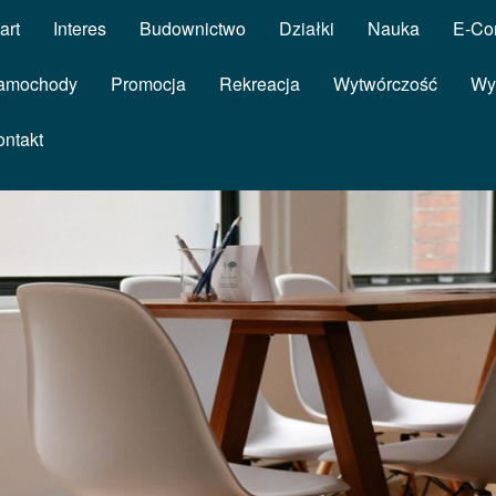
art
Interes
Budownictwo
Działki
Nauka
E-Co
amochody
Promocja
Rekreacja
Wytwórczość
Wy
ontakt