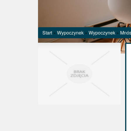
Start
»
Wypoczynek
»
Wypoczynek
»
Mnós