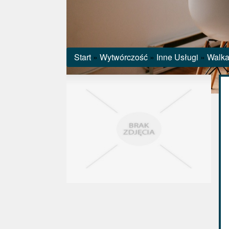
Start
»
Wytwórczość
»
Inne Usługi
»
Walka