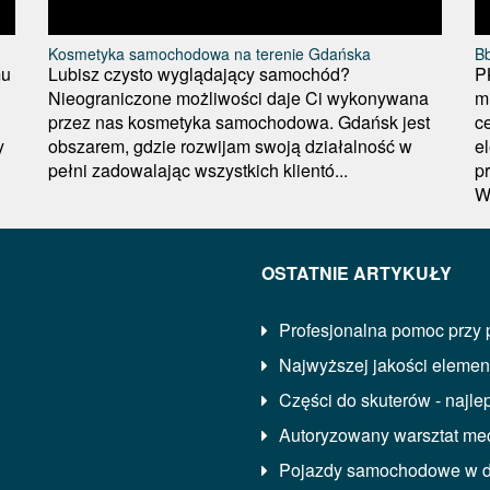
Kosmetyka samochodowa na terenie Gdańska
Bb
mu
Lubisz czysto wyglądający samochód?
P
Nieograniczone możliwości daje Ci wykonywana
m
przez nas kosmetyka samochodowa. Gdańsk jest
c
y
obszarem, gdzie rozwijam swoją działalność w
e
pełni zadowalając wszystkich klientó...
p
W
OSTATNIE ARTYKUŁY
Profesjonalna pomoc przy
Najwyższej jakości eleme
Części do skuterów - najle
Autoryzowany warsztat mec
Pojazdy samochodowe w d