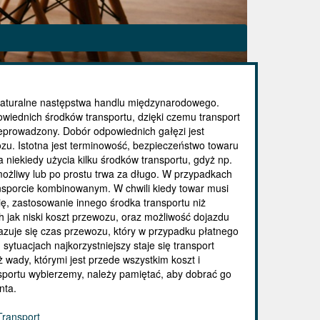
o naturalne następstwa handlu międzynarodowego.
iednich środków transportu, dzięki czemu transport
zeprowadzony. Dobór odpowiednich gałęzi jest
u. Istotna jest terminowość, bezpieczeństwo towaru
 niekiedy użycia kilku środków transportu, gdyż np.
możliwy lub po prostu trwa za długo. W przypadkach
nsporcie kombinowanym. W chwili kiedy towar musi
ę, zastosowanie innego środka transportu niż
h jak niski koszt przewozu, oraz możliwość dojazdu
zuje się czas przewozu, który w przypadku płatnego
 sytuacjach najkorzystniejszy staje się transport
ż wady, którymi jest przede wszystkim koszt i
sportu wybierzemy, należy pamiętać, aby dobrać go
nta.
Transport