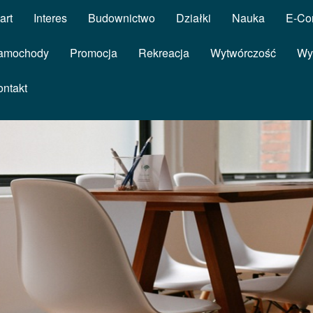
art
Interes
Budownictwo
Działki
Nauka
E-Co
amochody
Promocja
Rekreacja
Wytwórczość
Wy
ontakt