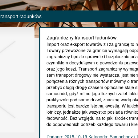
transport ładunków.
Zagraniczny transport ładunków.
Import oraz eksport towarów z i za granicę t
Towary przewożone za granicę wymagają odpow
zagraniczny będzie sprawnie i bezpiecznie pr
czynnikiem decydującym o powodzeniu przewoz
oraz jego koszt. Transport zagraniczny wymaga
sam transport drogowy nie wystarcza, jest nie
połączenia różnych transportów mówimy o tra
przebyć długą drogę czasem opłacalne staje si
samochód, gdyż mimo jego licznych zalet takic
praktycznie pod same drzwi, znaczną wadą oka
transportu jest bardzo istotną kwestią. W takich
lotniczy, jednakże jak wszystko posiada równie
ładowność. Bez względu na to jaki środek tran
do odpowiednich potrzeb każdego towaru i klie
Dodane: 2015-10-19
Kategoria: Samochody / 