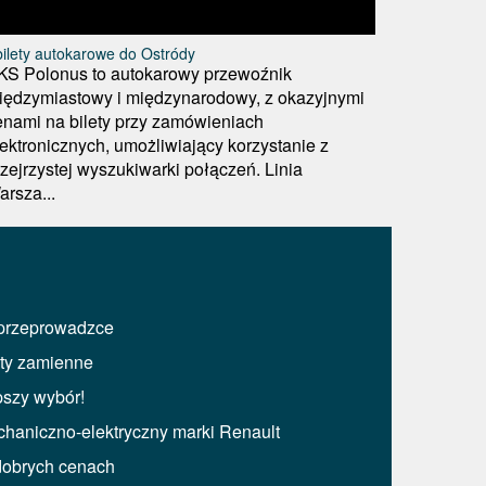
ilety autokarowe do Ostródy
KS Polonus to autokarowy przewoźnik
iędzymiastowy i międzynarodowy, z okazyjnymi
enami na bilety przy zamówieniach
lektronicznych, umożliwiający korzystanie z
rzejrzystej wyszukiwarki połączeń. Linia
arsza...
 przeprowadzce
nty zamienne
pszy wybór!
haniczno-elektryczny marki Renault
obrych cenach