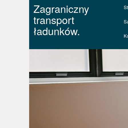
Zagraniczny
St
transport
S
ładunków.
K