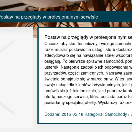
ostaw na przeglądy w profesjonalnym serwisie
Postaw na przeglądy w profesjonalnym se
Chcesz, aby stan techniczny Twojego samocho
razie musisz postawić na usługi, które dosta
zdecydowało się na nawiązanie stałej współprac
osiągają. Po pierwsze sprawne samochód, poni
usterek. Następnie zadbał o ich odpowiednie 
przyrządów, części zamiennych. Naprawą zajm
świetnie odnajduje się w marce bmw. W ten s
swoje usługi dla klientów indywidualnych, jak
umówić się już telefonicznie, jak i poprzez ko
ofertą naszego serwisu, która posiada coraz to
posiadamy specjalną ofertę. Wystarczy raz prz
Dodane: 2015-05-18
Kategoria: Samochody / 