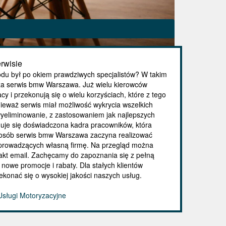
rwisie
du był po okiem prawdziwych specjalistów? W takim
rcza serwis bmw Warszawa. Już wielu kierowców
y i przekonują się o wielu korzyściach, które z tego
eważ serwis miał możliwość wykrycia wszelkich
wyeliminowanie, z zastosowaniem jak najlepszych
uje się doświadczona kadra pracowników, która
posób serwis bmw Warszawa zaczyna realizować
 i prowadzących własną firmę. Na przegląd można
ntakt email. Zachęcamy do zapoznania się z pełną
 nowe promocje i rabaty. Dla stałych klientów
ekonać się o wysokiej jakości naszych usług.
Usługi Motoryzacyjne