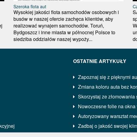
Szeroka flota aut
Cz
Wysokiej jakości flota samochodów osobowych i
S
busów w naszej ofercie zachęca klientów, aby
s
ej
realizować wynajem samochodów. Toruń,
W
Bydgoszcz i inne miasta w północnej Polsce to
u
siedziba oddziałów naszej wypoży...
d
OSTATNIE ARTYKUŁY
Zapoznaj się z pięknymi a
Zmiana koloru auta bez ko
Skorzystaj ze złomowania
Nowoczesne folie na okna 
Autoryzowany warsztat mec
kcyjnej
Zadbaj o jakość swojej kl