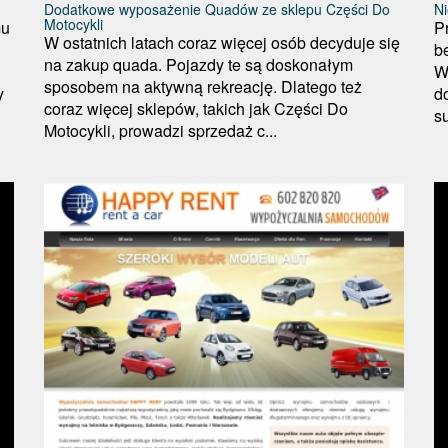
Dodatkowe wyposażenie Quadów ze sklepu Części Do
Ni
Motocykli
mu
P
W ostatnich latach coraz więcej osób decyduje się
b
na zakup quada. Pojazdy te są doskonałym
W
sposobem na aktywną rekreację. Dlatego też
y
d
coraz więcej sklepów, takich jak Części Do
su
Motocykli, prowadzi sprzedaż c...