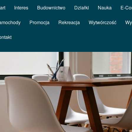
art
Interes
Budownictwo
Działki
Nauka
E-Co
amochody
Promocja
Rekreacja
Wytwórczość
Wy
ontakt