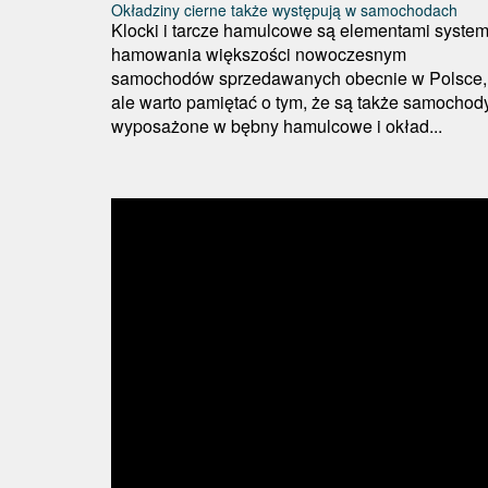
Okładziny cierne także występują w samochodach
Klocki i tarcze hamulcowe są elementami syste
hamowania większości nowoczesnym
samochodów sprzedawanych obecnie w Polsce,
ale warto pamiętać o tym, że są także samochod
wyposażone w bębny hamulcowe i okład...