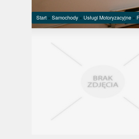
Start
»
Samochody
»
Usługi Motoryzacyjne
»
P