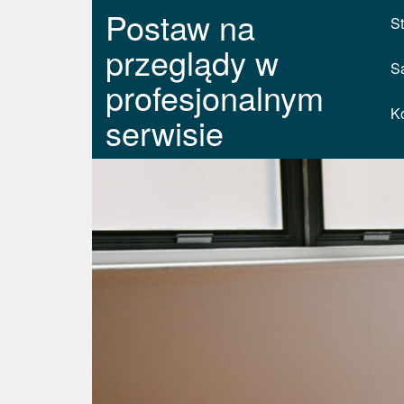
Postaw na
St
przeglądy w
S
profesjonalnym
K
serwisie