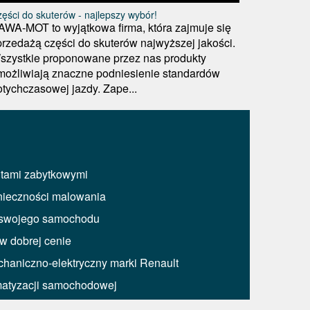
ęści do skuterów - najlepszy wybór!
AWA-MOT to wyjątkowa firma, która zajmuje się
przedażą części do skuterów najwyższej jakości.
szystkie proponowane przez nas produkty
możliwiają znaczne podniesienie standardów
otychczasowej jazdy. Zape...
utami zabytkowymi
nieczności malowania
 swojego samochodu
w dobrej cenie
haniczno-elektryczny marki Renault
imatyzacji samochodowej